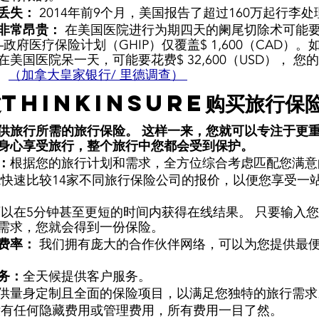
丢失： 
2014年前9个月，美国报告了超过160万起行李处
非常昂贵： 
在美国医院进行为期四天的阑尾切除术可能要
D）–政府医疗保险计划（GHIP）仅覆盖$ 1,600（CAD）
美国医院呆一天，可能要花费$ 32,600（USD）， 您的
。 
（加拿大皇家银行/ 里德调查） 
ThinkInsure购买旅行保险
供旅行所需的旅行保险。 这样一来，您就可以专注于更
身心享受旅行，整个旅行中您都会受到保护。
：
根据您的旅行计划和需求，全方位综合考虑匹配您满意
快速比较14家不同旅行保险公司的报价，以便您享受一
以在5分钟甚至更短的时间内获得在线结果。 只要输入
需求，您就会得到一份保险。 
费率： 
我们拥有庞大的合作伙伴网络，可以为您提供最
务：
全天候提供客户服务。 
供量身定制且全面的保险项目，以满足您独特的旅行需求
没有任何隐藏费用或管理费用，所有费用一目了然。 