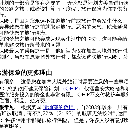
计划的一部分是很有必要的。 无论您是计划去美国进行
的公路之旅，或者说打算南下度假，旅行保险为你提供所
行。 
保险，是因为您永远不知道旅行前或旅行中会发生什么。
会导致您在旅行之前就取消旅行。恶劣的天气、航班延误
可能使您的旅行停滞。 
您的梦想之旅可能会成为现实生活中的噩梦，这可能会给
单来解决旅行所带来的问题。 
保险最大的误解之一是：他们认为仅在加拿大境外旅行时
如此，当您在原籍省外旅行时，都应该购买旅行保险，以
旅游保险的更多理由 
有很多， 这是您在加拿大境外旅行时需要注意的一些事
： 
您的政府健康保险计划 
（OHIP） 
仅涵盖安大略省和
医疗服务投入的资金也非常有限。 OHIP不支付救护车服
住宿、药品、处方费。 
很常见： 
根据美国 
运输部的数据 
，自2003年以来，只
的航班被取消，有不到22％（21.93）的航班无法按时到达目
： 
许多信用卡都提供旅行保险。 但是，许多人没有意识
是有限的。 